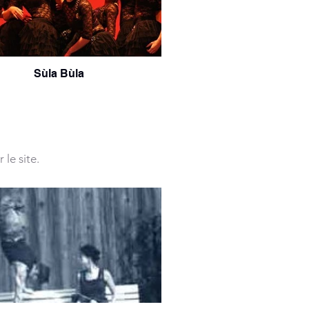
Sùla Bùla
le site.