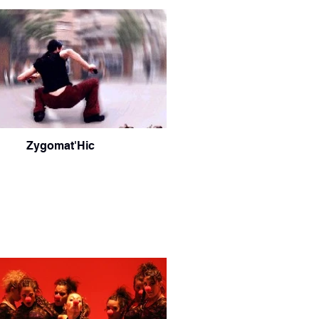
Zygomat'Hic