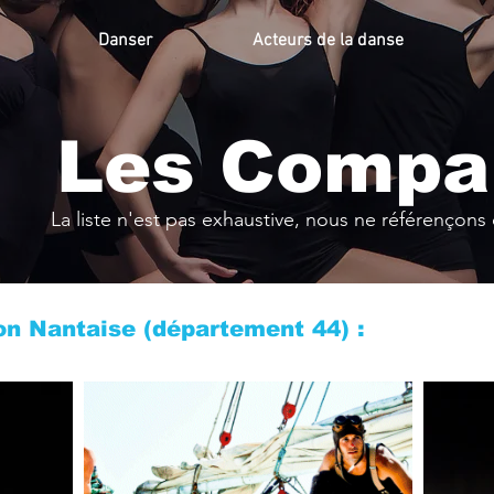
Danser
Acteurs de la danse
Les Compa
La liste n'est pas exhaustive, nous ne référençon
on Nantaise (département 44) :