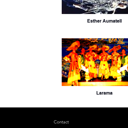
Esther Aumatell
Larama
Contact