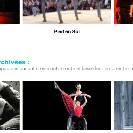
Pied en Sol
chivées :
gnies qui ont croisé notre route et laissé leur empreinte sur 