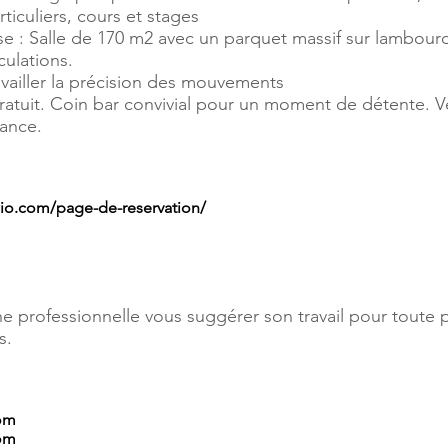
ticuliers, cours et stages
 : Salle de 170 m2 avec un parquet massif sur lambourd
iculations.
ravailler la précision des mouvements
atuit. Coin bar convivial pour un moment de détente. Ves
lance.
io.com/page-de-reservation/
e professionnelle vous suggérer son travail pour toute p
s.
om
com