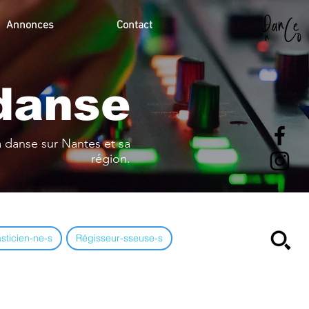
Annonces
Contact
 danse
a danse sur Nantes et sa
région.
asticien-ne-s
Régisseur-sseuse-s