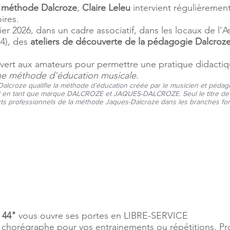
a
méthode Dalcroze
,
Claire Leleu
intervient régulièreme
oires.
ier 2026, dans un cadre associatif, dans les locaux de l'A
4), des
ateliers de découverte de la pédagogie Dalcroz
ouvert aux amateurs pour permettre une pratique didacti
ne méthode d'éducation musicale.
alcroze qualifie la méthode d’éducation créée par le musicien et péda
loi en tant que marque DALCROZE et JAQUES-DALCROZE. Seul le titre de D
ants professionnels de la méthode Jaques-Dalcroze dans les branches fo
 44"
vous ouvre ses portes en LIBRE-SERVICE
u chorégraphe pour vos entrainements ou répétitions, P