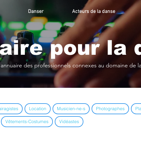
Danser
Acteurs de la danse
aire pour la
n annuaire des professionnels connexes au domaine de l
airagistes
Location
Musicien-ne-s
Photographes
Pl
Vêtements-Costumes
Vidéastes