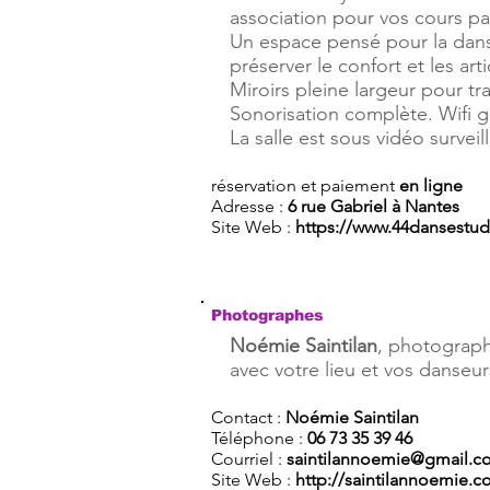
association pour vos cours par
Un espace pensé pour la danse
préserver le confort et les art
Miroirs pleine largeur pour t
Sonorisation complète. Wifi gr
La salle est sous vidéo surveil
réservation et paiement
en ligne
Adresse :
6 rue Gabriel à Nantes
Site Web :
https://www.44dansestud
Photographes
Noémie Saintilan
, photograph
avec votre lieu et vos danseur
Contact :
Noémie Saintilan
Téléphone :
06 73 35 39 46
Courriel :
saintilannoemie@gmail.c
Site Web :
http://saintilannoemie.