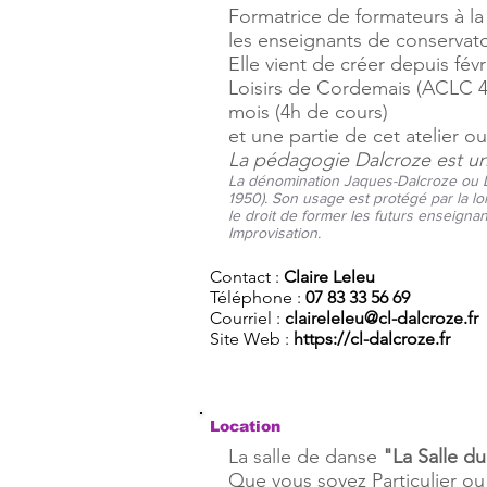
Formatrice de formateurs à l
les enseignants de conservat
Elle vient de créer depuis févr
Loisirs de Cordemais (ACLC 4
mois (4h de cours)
et une partie de cet atelier 
La pédagogie Dalcroze est u
La dénomination Jaques-Dalcroze ou D
1950). Son usage est protégé par la 
le droit de former les futurs enseign
Improvisation.
Contact :
Claire Leleu
Téléphone :
07 83 33 56 69
Courriel :
claireleleu@cl-dalcroze.fr
Site Web :
https://cl-dalcroze.fr
Location
La salle de danse
"La Salle du
Que vous soyez Particulier o