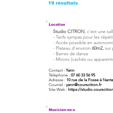
19 résultats
Location
Studio CITRON
, c'est une sa
- Tarifs sympas pour les répéti
- Accès possible en autonomi
- Plateau d’environ
60m2,
sur 
- Barres de danse
- Miroirs (cachés ou apparent
Contact :
Yann
Téléphone :
07 60 33 56 95
Adresse :
10 rue de la Fosse à Nant
Courriel :
yann@courscitron.fr
Site Web :
https://studio.courscitron
Musicien-ne-s