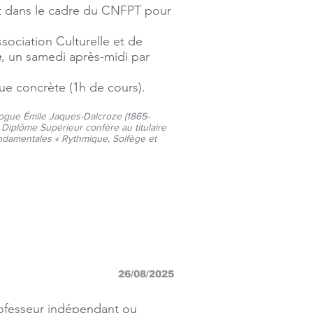
nt dans le cadre du CNFPT pour
ssociation Culturelle et de
e
, un samedi après-midi par
que concrète (1h de cours).
gogue Émile Jaques-Dalcroze (1865-
iplôme Supérieur confère au titulaire
ndamentales « Rythmique, Solfège et
26/08/2025
rofesseur indépendant ou