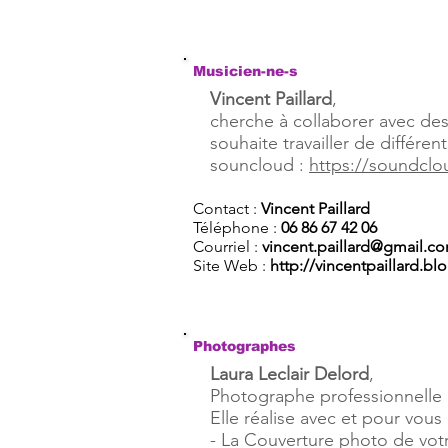
Musicien-ne-s
Vincent Paillard
,
cherche à collaborer avec de
souhaite travailler de différen
souncloud :
https://soundclo
Contact :
Vincent Paillard
Téléphone :
06 86 67 42 06
Courriel :
vincent.paillard@gmail.c
Site Web :
http://vincentpaillard.blo
Photographes
Laura Leclair Delord
,
Photographe professionnelle à 
Elle réalise avec et pour vous 
- La Couverture photo de votr