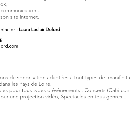
ook,
t communication...
 son site internet.
ntactez :
Laura Leclair Delord
fr
elord.com
ons de sonorisation adaptées à tout types de manifestat
dans les Pays de Loire.
es pour tous types d'évènements : Concerts (Café concerts
ur une projection vidéo, Spectacles en tous genres...