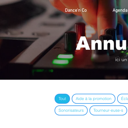
Dance'n Co
Agenda
Annu
ici u
Tout
Aide à la promotion
Écl
Sonorisateurs
Tourneur-euse-s