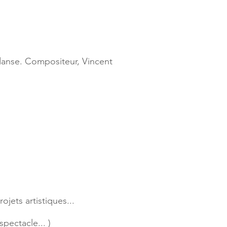
danse. Compositeur, Vincent
jets artistiques...
pectacle... )