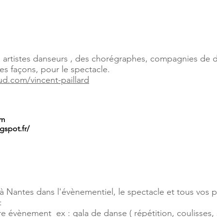
s artistes danseurs , des chorégraphes, compagnies de 
tes façons, pour le spectacle.
ud.com/vincent-paillard
om
gspot.fr/
Nantes dans l'évènementiel, le spectacle et tous vos pro
:
e évènement ex : gala de danse ( répétition, coulisses, s