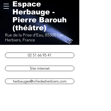
Espace
Herbauge -
Pierre Barouh
(théâtre)
Rue de la Prise d'Eau, 85500 Les
Herbiers, France
02 51 66 95 41
Site internet
herbauges@villedesherbiers.com