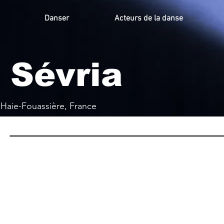
Danser
Acteurs de la danse
 Sévria
 Haie-Fouassière, France