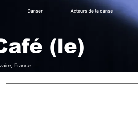
Danser
Acteurs de la danse
afé (le)
zaire, France