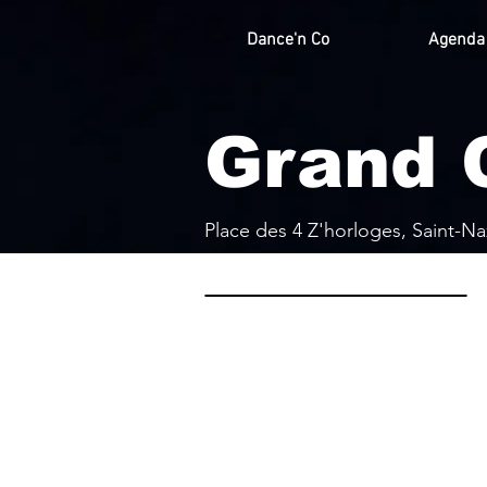
Dance'n Co
Agenda
Grand C
Place des 4 Z'horloges, Saint-Na