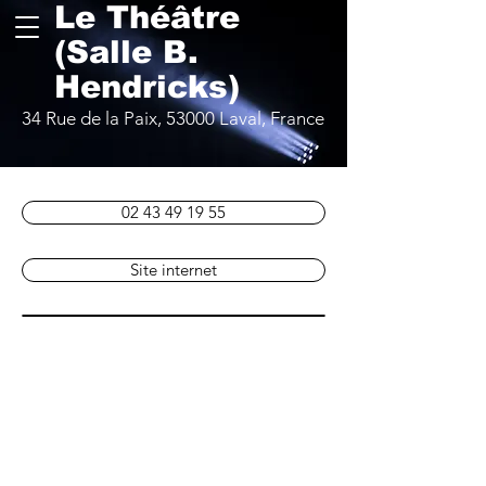
Le Théâtre
(Salle B.
Hendricks)
34 Rue de la Paix, 53000 Laval, France
02 43 49 19 55
Site internet