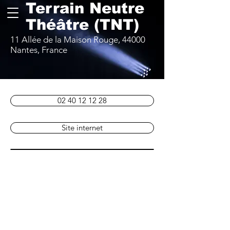
Terrain Neutre
Théâtre (TNT)
11 Allée de la Maison Rouge, 44000
Nantes, France
02 40 12 12 28
Site internet