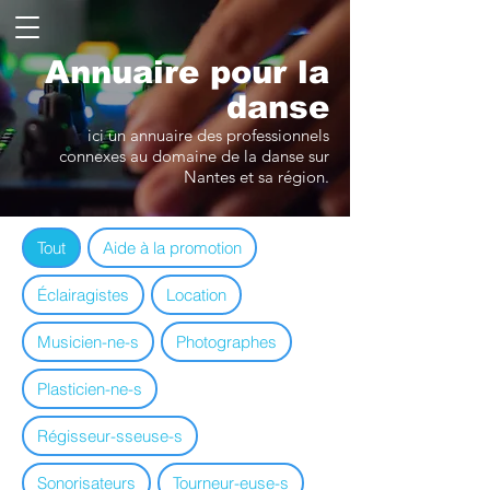
Annuaire pour la
danse
ici un annuaire des professionnels
connexes au domaine de la danse sur
Nantes et sa région.
Tout
Aide à la promotion
Éclairagistes
Location
Musicien-ne-s
Photographes
Plasticien-ne-s
Régisseur-sseuse-s
Sonorisateurs
Tourneur-euse-s