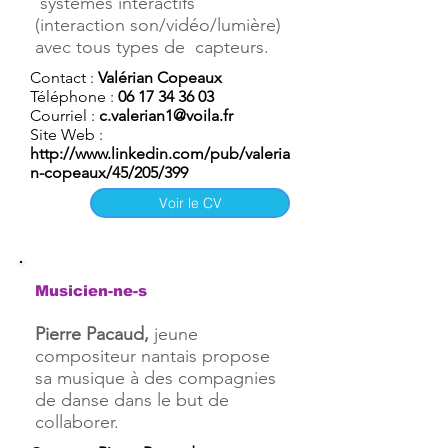
systèmes interactifs
(interaction son/vidéo/lumière)
avec tous types de capteurs.
Contact :
Valérian Copeaux
Téléphone :
06 17 34 36 03
Courriel :
c.valerian1@voila.fr
Site Web :
http://www.linkedin.com/pub/valeria
n-copeaux/45/205/399
Voir le CV
Musicien-ne-s
Pierre Pacaud,
jeune
compositeur nantais propose
sa musique à des compagnies
de danse dans le but de
collaborer.