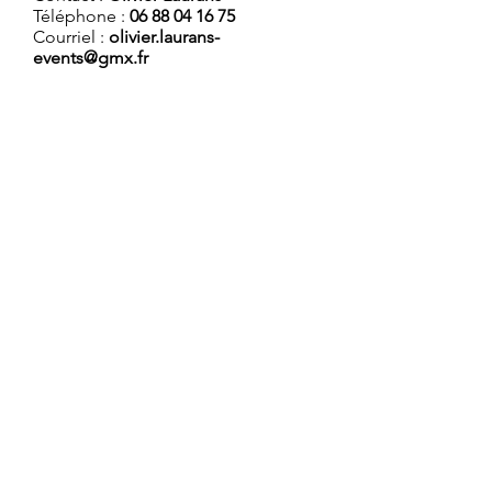
Téléphone :
06 88 04 16 75
Courriel :
olivier.laurans-
events@gmx.fr
Location
Le Pasillo
propose à la location
:
- Un studio parquet/miroirs
atypique dans un espace de
135m2, dont un espace libre
de tout de plus de 100m2.
- Studio sonorisé, climatisé,
éclairage connecté.
- Accès salle et sanitaires
PMR.
- Petite salle vestiaire.