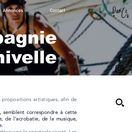
Annonces
Contact
agnie
ivelle
s propositions artistiques, afin de
e, semblent correspondre à cette
, de l'acrobatie, de la musique,
e.
découvrir le spectacle vivant. Les