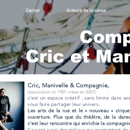
Danser
Acteurs de la danse
Comp
Cric et Man
Cric, Manivelle & Compagnie,
(association loi 1901 créée en 2007)
c'est un espace créatif , sans limite dans se
vous faire partager leur univers.
Les arts de la rue et le « nouveau » cirqu
ouverture. Plus que du théâtre, de la danse
c'est leur rencontre qui enrichie la compagni
Ce sont aussi des milieux qui permettent de 