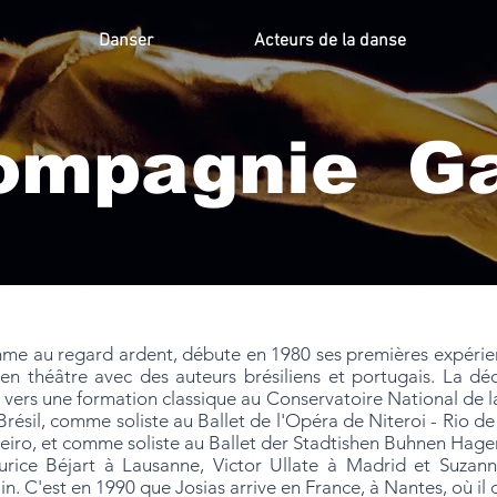
Danser
Acteurs de la danse
ompagnie Ga
omme au regard ardent, débute en 1980 ses premières expér
n théâtre avec des auteurs brésiliens et portugais. La dé
 vers une formation classique au Conservatoire National de la 
Brésil, comme soliste au Ballet de l'Opéra de Niteroi - Rio d
neiro, et comme soliste au Ballet der Stadtishen Buhnen Hage
rice Béjart à Lausanne, Victor Ullate à Madrid et Suzanne
n. C'est en 1990 que Josias arrive en France, à Nantes, où il