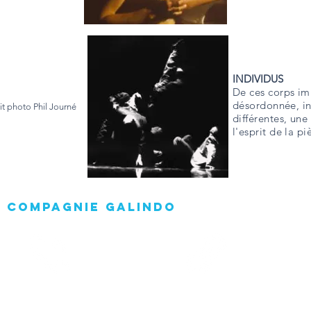
INDIVIDUS
De ces corps im
désordonnée, in
it photo Phil Journé
différentes, une
l'esprit de la p
 Compagnie Galindo
02 51 89 97 37
http://cie.galindo.free.fr
2 