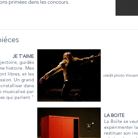
ons primées dans les concours.
piéces
JE T'AIME
jectoire, guidés
ne histoire. Mes
nt libres, et les
crédit photo Vince
ession. Un grand
cristalliser dans
o musicalisé par
es qui parlent."
LA BOITE
La Boîte se veu
expérimenter la
restituer son in