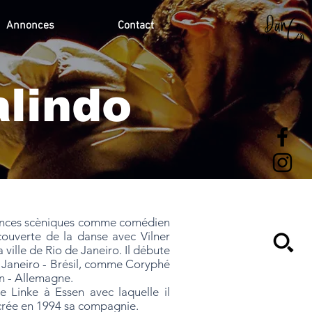
Annonces
Contact
lindo
iences scèniques comme comédien
couverte de la danse avec Vilner
ville de Rio de Janeiro. Il débute
e Janeiro - Brésil, comme Coryphé
n - Allemagne.
 Linke à Essen avec laquelle il
 crée en 1994 sa compagnie.