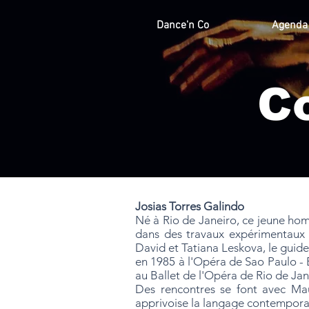
Dance'n Co
Agenda
C
Josias Torres Galindo
Né à Rio de Janeiro, ce jeune h
dans des travaux expérimentaux e
David et Tatiana Leskova, le guide
en 1985 à l'Opéra de Sao Paulo - 
au Ballet de l'Opéra de Rio de Ja
Des rencontres se font avec Mau
apprivoise la langage contemporai