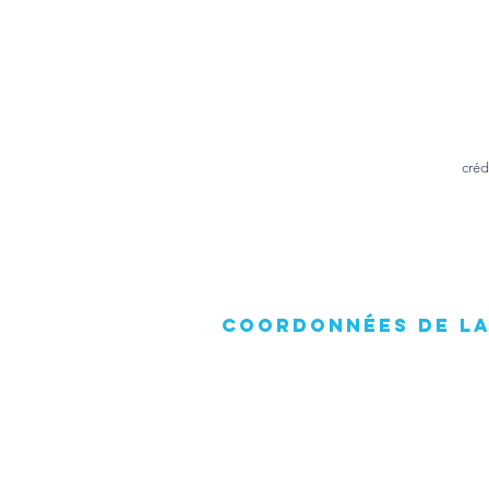
créd
COORDONNÉES DE LA
ciegalindo@free.fr