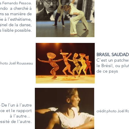
ais Fernando Pessoa.
lindo a cherché à
ans sa manière de
e à l'esthétisme,
ginel de la danse,
s lisible possible.
BRASIL SAUDAD
C'est un patchw
photo Joël Rousseau
le Brésil, ou pl
de ce pays
-
De l'un à l'autre
nce et le rapport
crédit photo Joël 
à l'autre...
sité de l'autre.