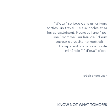
"d'eux" se joue dans un univers
sorties, un travail lié aux codes et 
les caractérisent. Pourquoi une "p
une "pomme" au lieu de "d'eux
buveur de vodka ne mettrait-il
transparent dans une boutei
minérale ? "d'eux" c'est
crédit photo Jea
I KNOW NOT WHAT TOMORRO