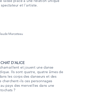
e laisse place à une relation unique
spectateur et l'artiste.
Claude Marceteau
 CHAT D'ALICE
chamaillent et jouent une danse
udique. Ils sont quatre, quatre âmes de
dans les corps des danseurs et des
 cherchent-ils ces personnages
e au pays des merveilles dans une
tochats ?