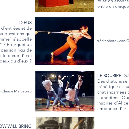
relation énoncé
entre un unique 
D'EUX
 d'entrées et de
aux questions qui
omme" s'appelle
crédit photo Jean-
" ? Pourquoi un
 pas son liquide
lle bleue d'eau
 deux ou d'eux ?
LE SOURIRE DU
Des chatons se 
frénétique et l
n-Claude Marceteau
chat incarnées 
comédiens. Que
inspirés d'Alic
ambiance d'aris
W WILL BRING