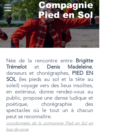
Compagnie
Pied en Sol
Née de la rencontre entre
Brigitte
Trémelot
et
Denis Madeleine
,
danseurs et chorégraphes,
PIED EN
SOL
(les pieds au sol et la tête au
soleil) voyage vers des lieux insolites,
en extérieur, donne rendez-vous au
public, propose une danse ludique et
poétique, chorégraphie des
spectacles où le tout un à chacun
peut se reconnaître.
coordonnées de la compagnie Pied en Sol en
bas de page