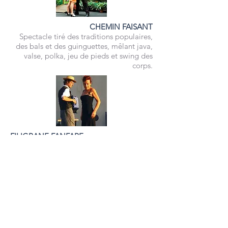
CHEMIN FAISANT
Spectacle tiré des traditions populaires,
des bals et des guinguettes, mêlant java,
valse, polka, jeu de pieds et swing des
corps.
FILIGRANE FANFARE
Un quatuor déjanté aux costumes gris et
chaussures rouges zigzague et déambule
sur des airs jubilatoires de fanfares
roumaines.