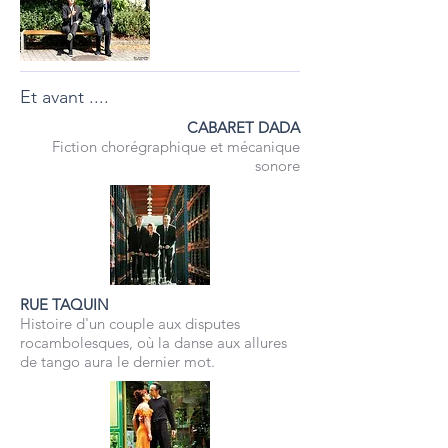
Et avant ....
CABARET DADA
Fiction chorégraphique et mécanique
sonore
RUE TAQUIN
Histoire d'un couple aux disputes
rocambolesques, où la danse aux allures
de tango aura le dernier mot.