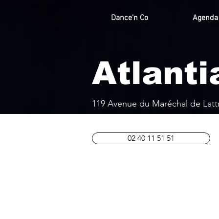
Dance'n Co
Agenda
Atlanti
119 Avenue du Maréchal de Lattr
02 40 11 51 51