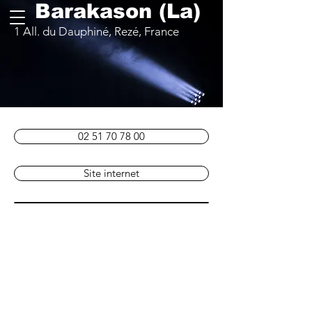
Barakason (La)
1 All. du Dauphiné, Rezé, France
02 51 70 78 00
Site internet